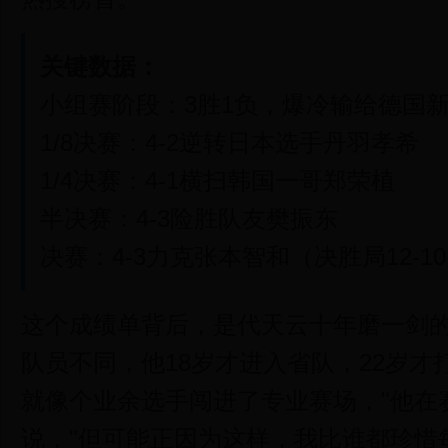
关键数据：
小组赛阶段：3胜1负，爆冷输给德国
1/8决赛：4-2逆转日本选手丹羽孝希
1/4决赛：4-1横扫韩国一哥郑荣植
半决赛：4-3险胜队友樊振东
决赛：4-3力克张本智和（决胜局12-1
这个成绩单背后，是代天云十年磨一剑
队员不同，他18岁才进入省队，22岁才
就像个业余选手闯进了专业赛场，"他在
说，"但可能正因为这样，我比谁都珍惜