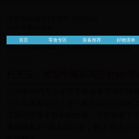
世界杯欧洲区|世界杯 韩国|315
超市世界杯补给
站|315chaoshi.com
首页
零食专区
装备推荐
好物清单
代天云乒乓闪耀世界杯：从黑马到传奇的逆袭之路全记录
2025-06-03 00:02:42
代天云：改写中国乒乓历史的"非
当29岁的代天云在世界杯决赛现场扔掉
个乒乓界都记住了这个来自四川小城的"大
卫冕冠军张本智和的比赛，不仅创造了
界杯最长的7局大战纪录，更让"代天云
热搜榜首。