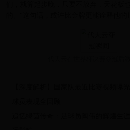
们，就算起步晚，只要不放弃，天花板
的。"这句话，或许比金牌更能诠释他的
代天云在世界杯决赛夺冠后
【深度解析】国家队最近比赛视频曝
球员表现全回顾
追忆绿茵传奇：足球员陶伟的辉煌生