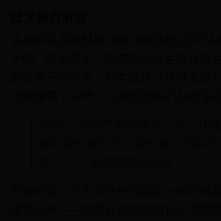
技术特点解析
央视解说员杨影用"教科书级别的反手快
手锏。数据显示，决赛中他反手得分率达
超赛季平均水平。日本媒体《桌球王国》
球就像装了GPS，总能找到最刁钻的落点
"代天云证明了乒乓球不只有一种
圈结合快攻打法，给年轻选手展示
性。"——刘国梁赛后点评
有趣的是，代天云在夺冠后第一时间视
球培训班——那里有他资助的12个贫困