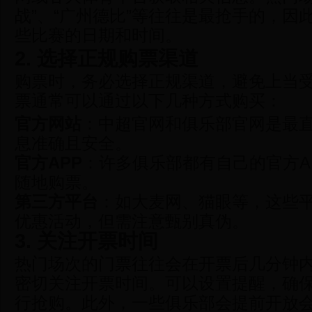
战”、“广州德比”等往往是最抢手的，因
些比赛的日期和时间。
2. 选择正规购票渠道
购票时，务必选择正规渠道，避免上当
票通常可以通过以下几种方式购买：
官方网站
：中超官网和俱乐部官网是最
息准确且安全。
官方APP
：许多俱乐部都有自己的官方A
随地购票。
第三方平台
：如大麦网、猫眼等，这些
优惠活动，但需注意甄别真伪。
3. 关注开票时间
热门场次的门票往往会在开票后几分钟
密切关注开票时间。可以设置提醒，确
行抢购。此外，一些俱乐部会提前开放