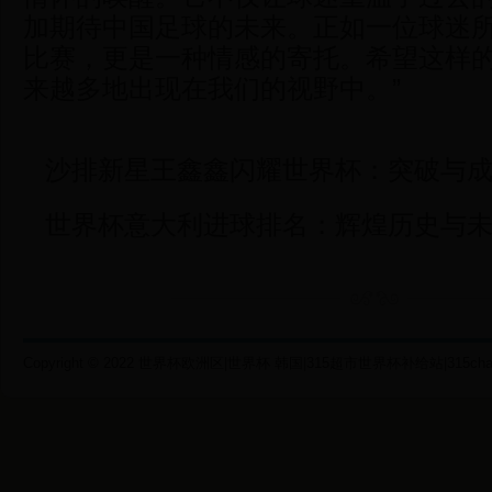
加期待中国足球的未来。正如一位球迷所
比赛，更是一种情感的寄托。希望这样
来越多地出现在我们的视野中。”
沙排新星王鑫鑫闪耀世界杯：突破与
世界杯意大利进球排名：辉煌历史与
Copyright © 2022 世界杯欧洲区|世界杯 韩国|315超市世界杯补给站|315chaoshi.c