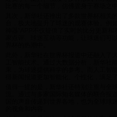
比赛的每一个细节，仿佛置身于赛场之
其次，新华社还推出了多款世界杯相关
台，极大地提升了球迷的观赛体验。例如
神器”APP不仅提供了实时的比分更新
家点评、球迷互动等功能，让球迷们可
界杯的热潮中。
此外，新华社在世界杯报道中还融入了
工智能技术。通过大数据分析，新华社
果，为球迷提供科学的参考。而人工智
得新闻报道更加智能化、个性化，满足
值得一提的是，新华社还特别注重与全
流。通过与多家国际知名媒体的联合报
国的声音传递到世界各地，也为全球球
的视角和内容。