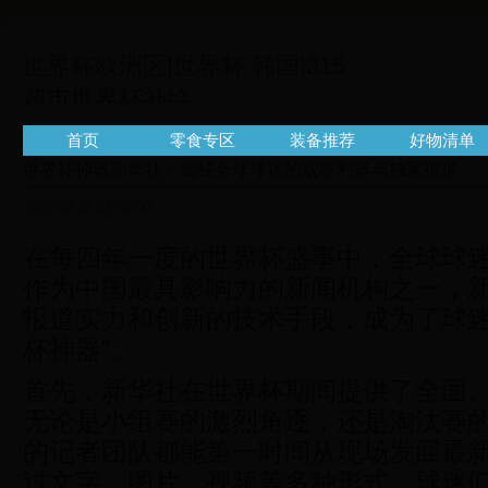
世界杯欧洲区|世界杯 韩国|315
超市世界杯补给
站|315chaoshi.com
首页
零食专区
装备推荐
好物清单
世界杯神器新华社：揭秘全球球迷的观赛利器与独家报道
2025-04-25 02:56:00
在每四年一度的世界杯盛事中，全球球
作为中国最具影响力的新闻机构之一，
报道实力和创新的技术手段，成为了球迷
杯神器”。
首先，新华社在世界杯期间提供了全面
无论是小组赛的激烈角逐，还是淘汰赛
的记者团队都能第一时间从现场发回最
过文字、图片、视频等多种形式，球迷