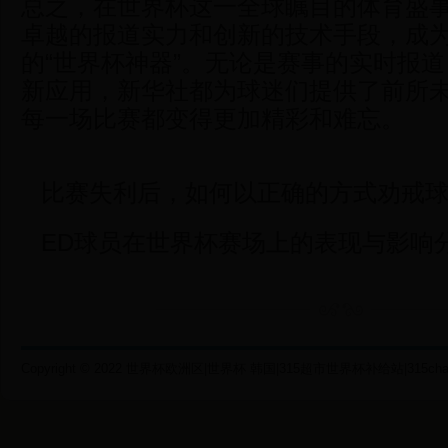
总之，在世界杯这一全球瞩目的体育盛
卓越的报道实力和创新的技术手段，成
的“世界杯神器”。无论是赛事的实时报
新应用，新华社都为球迷们提供了前所
每一场比赛都变得更加精彩和难忘。
比赛失利后，如何以正确的方式劝戒
ED球员在世界杯赛场上的表现与影响
Copyright © 2022 世界杯欧洲区|世界杯 韩国|315超市世界杯补给站|315chaoshi.c