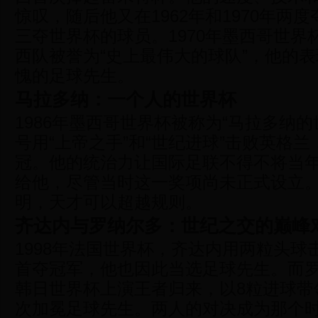
惊叹，随后他又在1962年和1970年两
三夺世界杯的球员。1970年墨西哥世界
西队被誉为“史上最伟大的球队”，他的
愧的足球先生。
马拉多纳：一个人的世界杯
1986年墨西哥世界杯被称为“马拉多纳的
号用“上帝之手”和“世纪进球”击败英格
冠。他的统治力让国际足联不得不将当
给他，尽管当时这一奖项尚未正式设立
明，天才可以超越规则。
齐达内与罗纳尔多：世纪之交的巅峰
1998年法国世界杯，齐达内用两粒头球
首夺冠军，他也因此当选足球先生。而罗纳
韩日世界杯上演王者归来，以8粒进球带
次加冕足球先生。两人的对决成为那个