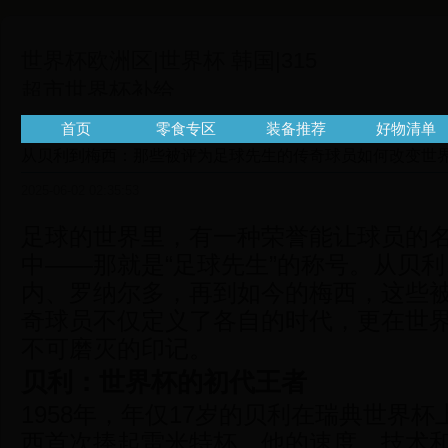
世界杯欧洲区|世界杯 韩国|315
超市世界杯补给
站|315chaoshi.com
首页
零食专区
装备推荐
好物清单
从贝利到梅西：那些被评为足球先生的传奇球员如何改变世
2025-06-02 02:35:53
足球的世界里，有一种荣誉能让球员的
中——那就是“足球先生”的称号。从贝
内、罗纳尔多，再到如今的梅西，这些
奇球员不仅定义了各自的时代，更在世
不可磨灭的印记。
贝利：世界杯的初代王者
1958年，年仅17岁的贝利在瑞典世界
西首次捧起雷米特杯。他的速度、技术