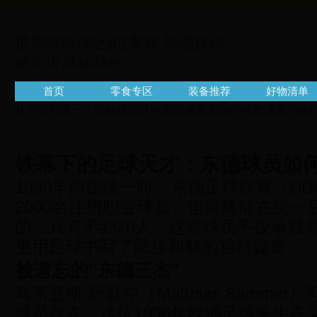
世界杯欧洲区|世界杯 韩国|315
超市世界杯补给
站|315chaoshi.com
首页
零食专区
装备推荐
好物清单
从分裂到统一：揭秘德国队中那些来自东德的传奇球员与他
2025-04-25 09:37:37
铁幕下的足球天才：东德球员如
1990年两德统一时，东德足球联赛（DDR-
2000名注册职业球员。但最终能在统一
的，只有不到20人。这些球员不仅承载
更用足球书写了民族和解的独特篇章。
被遗忘的"东德三杰"
马蒂亚斯·萨默尔（Matthias Samme
球员代表。这位1996年欧洲足球先生在