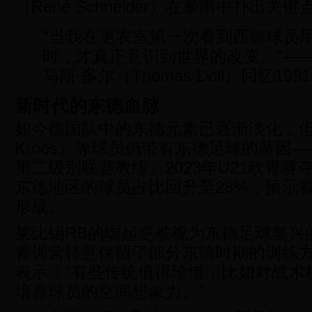
（René Schneider）在暴雨中扑出关键
"当我在更衣室第一次看到西德球员
时，才真正意识到世界的改变。"—
马斯·多尔（Thomas Doll）回忆1
新时代的东德血脉
如今德国队中的东德元素已逐渐淡化，但托
Kroos）等球员仍带有东德足球的基因
第二级别联赛教练。2023年U21欧青
东德地区的球员占比回升至28%，预示
形成。
莱比锡RB的崛起更被视为东德足球复兴
青训营特意保留了部分东德时期的训练
表示："有些传统值得珍惜，比如对战术
培养球员的空间想象力。"