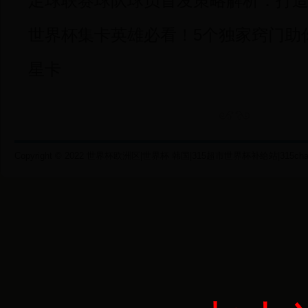
足球联赛球队球员首发策略解析：打
世界杯集卡英雄必看！5个独家窍门助
星卡
Copyright © 2022 世界杯欧洲区|世界杯 韩国|315超市世界杯补给站|315chaoshi.c