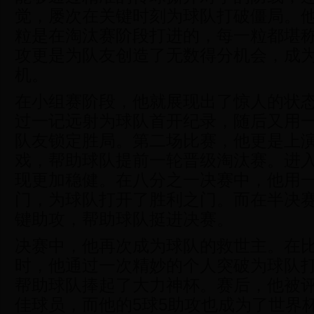
觉，屡次在关键时刻为球队打破僵局。他
粒是在淘汰赛阶段打进的，每一粒都堪称
攻更是为队友创造了无数得分机会，成
机。
在小组赛阶段，他就展现出了惊人的状
过一记远射为球队首开纪录，随后又用
队友锁定胜局。第二场比赛，他更是上
戏，帮助球队提前一轮晋级淘汰赛。进
现更加稳健。在八分之一决赛中，他用
门，为球队打开了胜利之门。而在半决
键助攻，帮助球队挺进决赛。
决赛中，他再次成为球队的救世主。在比
时，他通过一次精妙的个人突破为球队
帮助球队捧起了大力神杯。赛后，他被
佳球员，而他的5球5助攻也成为了世界