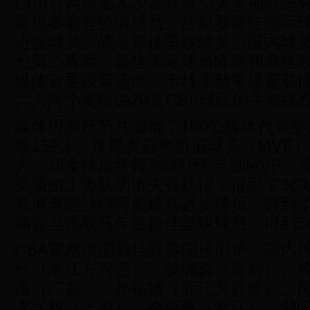
CBA官网供图本次常规赛个人奖项评选
常规赛最有价值球员、常规赛最佳国际
进步球员、战马最佳星锐球员、国内球
员第二阵容、最佳国际球员阵容和最佳
媒体评委投票选出，卡特彼勒常规赛最
六人两个奖项由20支CBA球队的主教练
媒体投票环节共邀请了160位媒体代表
票159张。常规赛最有价值球员（MVP）
人，胡金秋最终得到600分,当选MVP
奖项由上海队的洛夫顿获得，得到了36
凡博当选沙特阿美最具进步球员，得到了
瀚森当选战马年度最佳星锐球员，得到5
CBA官网供图最佳阵容同步出炉，国内
秋（浙江方兴渡）、杨瀚森（青岛）、
杰（广东）、孙铭徽（浙江方兴渡）。
李弘权（上海）、余嘉豪（浙江）、邹