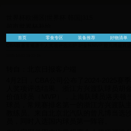
世界杯欧洲区|世界杯 韩国|315
超市世界杯补给
站|315chaoshi.com
首页
零食专区
装备推荐
好物清单
CBA联赛常规赛个人奖项评选出炉 胡金秋MVP 曾凡博最具
2025-10-02 19:22:16
转自：北京日报客户端
4月2日，CBA公司公布了2024-2025
人奖项评选结果。浙江方兴渡队球员胡
价值球员（MVP），上海队球员洛夫顿
球员，常规赛排名第一的浙江方兴渡队
教练员。来自北京北汽队的曾凡博当选
员，同时入选国内球员第一阵容。