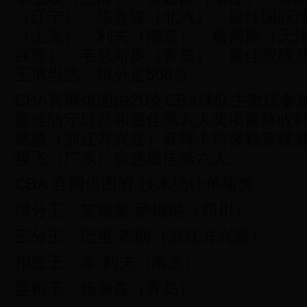
（辽宁）、陈盈骏（北汽）。最佳国际
（上海）、利夫（南京）、詹姆斯（天
兴渡）、韦瑟斯庞（青岛）。最佳教练
王博当选，得分是508分。
CBA官网供图由20支CBA球队主教练
最佳防守球员和最佳第六人奖项最终收到
铭徽（浙江方兴渡）获得卡特彼勒常规
骏飞（广东）当选最佳第六人。
CBA 官网供图附 技术统计单项奖：
得分王：艾德蒙·萨姆纳（四川）
三分王：巴里·布朗（浙江方兴渡）
扣篮王：泰·利夫（南京）
盖帽王：杨瀚森（青岛）