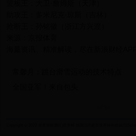
篮板王：大卫·詹姆斯（天津）
助攻王：多米尼克·琼斯（吉林）
抢断王：孙铭徽（浙江方兴渡）
来源：京报体育
海量资讯、精准解读，尽在新浪财经AP
常馨月：跳台滑雪运动的技术特点
全国亚军！来自包头
Copyright © 2022 世界杯欧洲区|世界杯 韩国|315超市世界杯补给站|315chaoshi.c