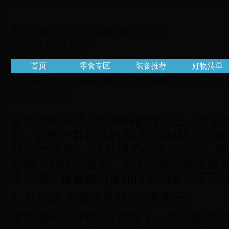
世界杯欧洲区|世界杯 韩国|315
超市世界杯补给
站|315chaoshi.com
首页
零食专区
装备推荐
好物清单
2023世界杯十大太太团：她们不仅是球员背后的风景，更是
2025-04-27 05:29:59
在2023年卡塔尔世界杯的舞台上，除了
们，还有一群特殊的“球员”同样吸引了
就是“太太团”。这些球员们的另一半，
增添了别样的魅力。今天，我们带大家盘点
太太团，看看她们是如何成为足坛不可
1. 乔治娜·罗德里格斯（C罗妻子）
作为葡萄牙球星C罗的妻子，乔治娜·罗