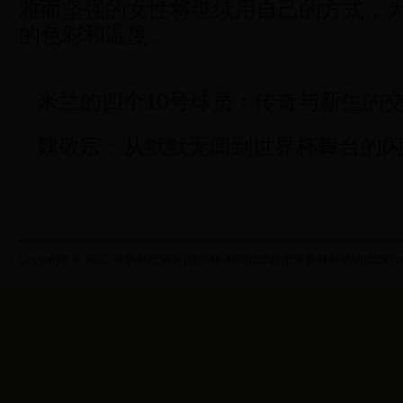
雅而坚强的女性将继续用自己的方式，
的色彩和温度。
米兰的四个10号球员：传奇与新生的
魏敬宗：从默默无闻到世界杯舞台的
Copyright © 2022 世界杯欧洲区|世界杯 韩国|315超市世界杯补给站|315chaoshi.c